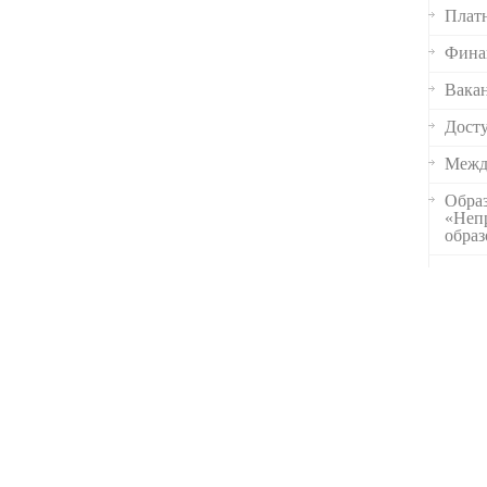
Платн
Финан
Вакан
Досту
Межд
Образ
«Неп
обра