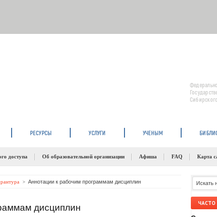
Федерально
Государств
Сибирского
РЕСУРСЫ
УСЛУГИ
УЧЕНЫМ
БИБЛИ
ого доступа
Об образовательной организации
Афиша
FAQ
Карта с
рантура
Аннотации к рабочим программам дисциплин
ЧАСТО
граммам дисциплин