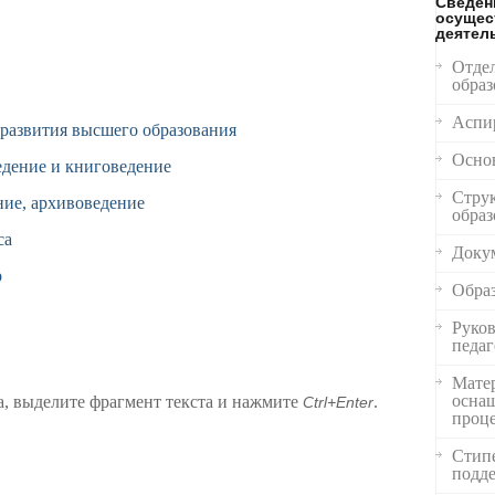
Сведен
осущес
деятел
Отде
образ
Аспи
развития высшего образования
Осно
едение и книговедение
Струк
ние, архивоведение
образ
са
Доку
р
Обра
Руков
педаг
Матер
оснащ
, выделите фрагмент текста и нажмите
.
Ctrl+Enter
проце
Стип
подд