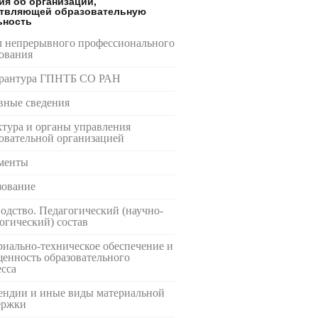
ия об организации,
твляющей образовательную
ьность
л непрерывного профессионального
ования
рантура ГПНТБ СО РАН
вные сведения
тура и органы управления
овательной организацией
менты
зование
одство. Педагогический (научно-
огический) состав
иально-техническое обеспечение и
енность образовательного
сса
ендии и иные виды материальной
ержки