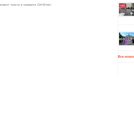
агмент текста и нажмите
Ctrl+Enter
.
Все ново