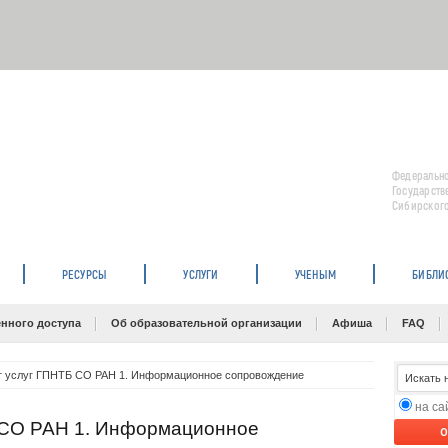
Федерально
Государств
Сибирского
РЕСУРСЫ
УСЛУГИ
УЧЕНЫМ
БИБЛИ
нного доступа
Об образовательной организации
Афиша
FAQ
т услуг ГПНТБ СО РАН 1. Информационное сопровождение
на с
 СО РАН 1. Информационное
O