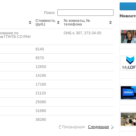
Поиск:
Новост
Стоимость
№ комнаты, №
(руб.)
телефона
рование по
ОНБ к. 307, 373-34-05
зам ГПНТБ СО РАН
8140
9570
12650
14190
17160
21120
25080
31680
38280
Предыдущая
Следующая