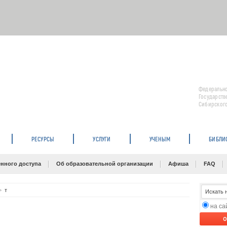
Федерально
Государств
Сибирского
РЕСУРСЫ
УСЛУГИ
УЧЕНЫМ
БИБЛИ
нного доступа
Об образовательной организации
Афиша
FAQ
т
на с
O