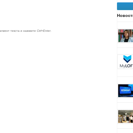
Новост
агмент текста и нажмите
Ctrl+Enter
.