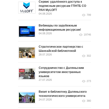
Сервис удалённого доступа к
подписным ресурсам ГПНТБ СО
РАН MyLOFT
04.08.2026
799
Вебинары по зарубежным
информационным ресурсам!
04.08.2026
19746
Стратегическое партнерство с
Шанхайской библиотекой
28.07.2026
302
Сотрудничество с Даляньским
университетом иностранных
языков
27.07.2026
273
Визит в библиотеку Даляньского
технологического университета
24.07.2026
380