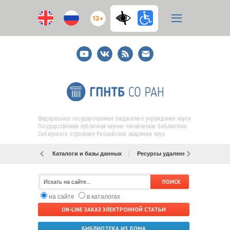
12+
Youtube
ВКонтакте
RSS
E-
mail
подписка
Федеральное государственное бюджетное учреждение науки
Государственная публичная научно-техническая библиотека
Сибирского отделения Российской академии наук
Каталоги и базы данных
Ресурсы удаленного доступа
на сайте
в каталогах
ON-LINE ЗАКАЗ ЭЛЕКТРОННОЙ СТАТЬИ
БИБЛИОТЕКА ИЗ ДОМА