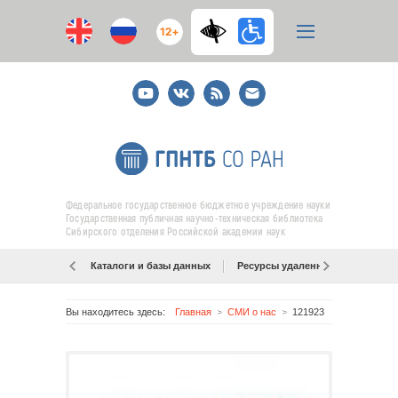
12+
Youtube
ВКонтакте
RSS
E-
mail
подписка
Федеральное государственное бюджетное учреждение науки
Государственная публичная научно-техническая библиотека
Сибирского отделения Российской академии наук
Каталоги и базы данных
Ресурсы удаленного доступа
Вы находитесь здесь:
Главная
СМИ о нас
121923