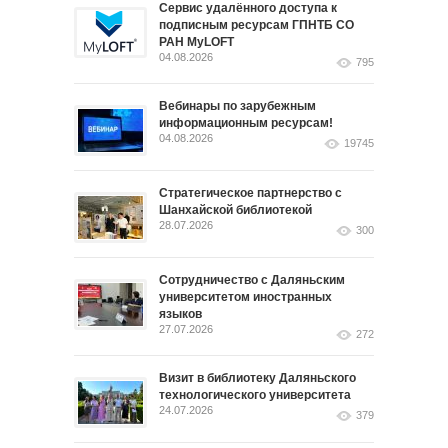
Сервис удалённого доступа к
подписным ресурсам ГПНТБ СО
РАН MyLOFT
04.08.2026
795
Вебинары по зарубежным
информационным ресурсам!
04.08.2026
19745
Стратегическое партнерство с
Шанхайской библиотекой
28.07.2026
300
Сотрудничество с Даляньским
университетом иностранных
языков
27.07.2026
272
Визит в библиотеку Даляньского
технологического университета
24.07.2026
379