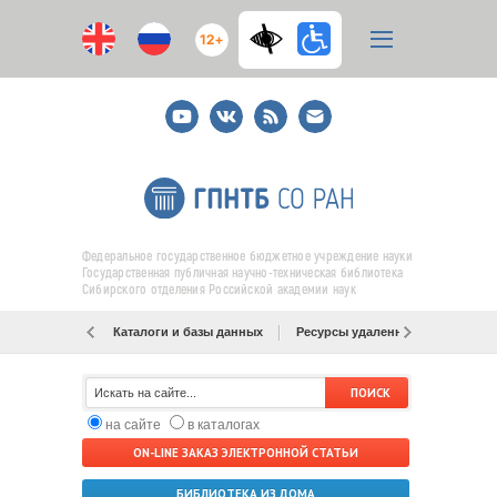
12+
Youtube
ВКонтакте
RSS
E-
mail
подписка
Федеральное государственное бюджетное учреждение науки
Государственная публичная научно-техническая библиотека
Сибирского отделения Российской академии наук
Каталоги и базы данных
Ресурсы удаленного доступа
на сайте
в каталогах
ON-LINE ЗАКАЗ ЭЛЕКТРОННОЙ СТАТЬИ
БИБЛИОТЕКА ИЗ ДОМА