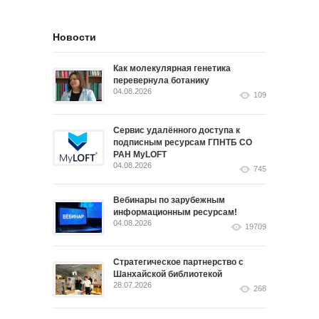
Новости
Как молекулярная генетика
перевернула ботанику
04.08.2026
109
Сервис удалённого доступа к
подписным ресурсам ГПНТБ СО
РАН MyLOFT
04.08.2026
745
Вебинары по зарубежным
информационным ресурсам!
04.08.2026
19709
Стратегическое партнерство с
Шанхайской библиотекой
28.07.2026
268