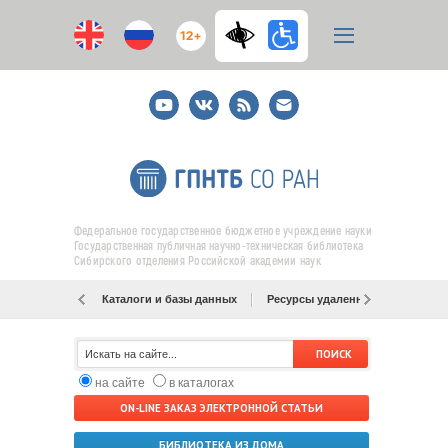
12+
Youtube
ВКонтакте
RSS
E-
mail
подписка
Федеральное государственное бюджетное учреждение науки
Государственная публичная научно-техническая библиотека
Сибирского отделения Российской академии наук
Каталоги и базы данных
Ресурсы удаленного доступа
на сайте
в каталогах
ON-LINE ЗАКАЗ ЭЛЕКТРОННОЙ СТАТЬИ
БИБЛИОТЕКА ИЗ ДОМА