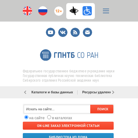
12+
Youtube
ВКонтакте
RSS
E-
mail
подписка
Федеральное государственное бюджетное учреждение науки
Государственная публичная научно-техническая библиотека
Сибирского отделения Российской академии наук
Каталоги и базы данных
Ресурсы удаленного доступа
на сайте
в каталогах
ON-LINE ЗАКАЗ ЭЛЕКТРОННОЙ СТАТЬИ
БИБЛИОТЕКА ИЗ ДОМА