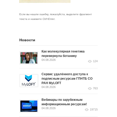
Если вы нашли ошибку, пожалуйста, выделите фрагмент
текста и нажмите
Ctrl+Enter
.
Новости
Как молекулярная генетика
перевернула ботанику
04.08.2026
124
Сервис удалённого доступа к
подписным ресурсам ГПНТБ СО
РАН MyLOFT
04.08.2026
763
Вебинары по зарубежным
информационным ресурсам!
04.08.2026
19715