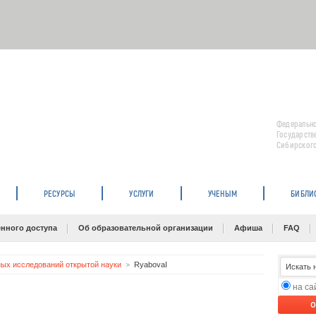
Федерально
Государств
Сибирского
РЕСУРСЫ
УСЛУГИ
УЧЕНЫМ
БИБЛИ
нного доступа
Об образовательной организации
Афиша
FAQ
ых исследований открытой науки
RyabovaI
на с
O