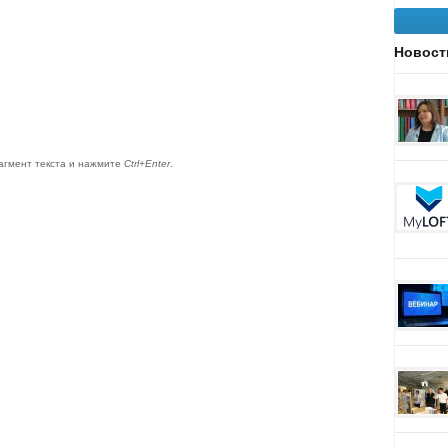
Новост
агмент текста и нажмите
Ctrl+Enter
.