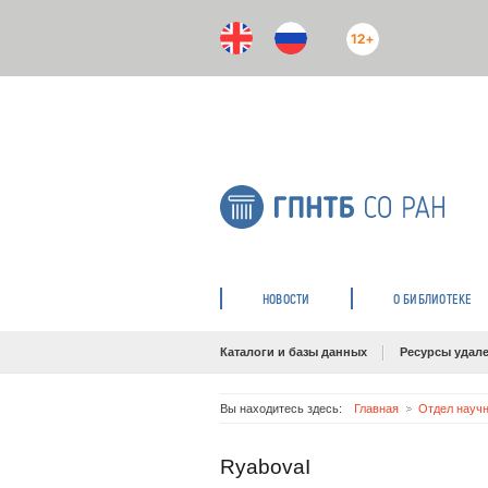
12+
НОВОСТИ
О БИБЛИОТЕКЕ
Каталоги и базы данных
Ресурсы удале
Вы находитесь здесь:
Главная
Отдел научн
RyabovaI