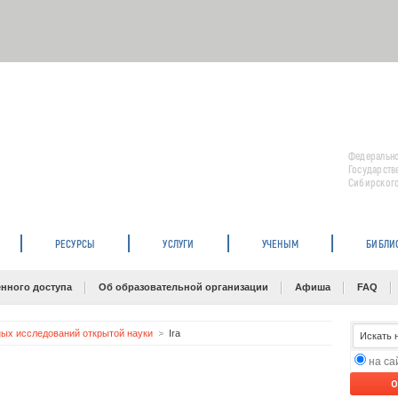
Федерально
Государств
Сибирского
РЕСУРСЫ
УСЛУГИ
УЧЕНЫМ
БИБЛИ
нного доступа
Об образовательной организации
Афиша
FAQ
ых исследований открытой науки
Ira
на с
O