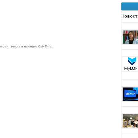
Новост
агмент текста и нажмите
Ctrl+Enter
.