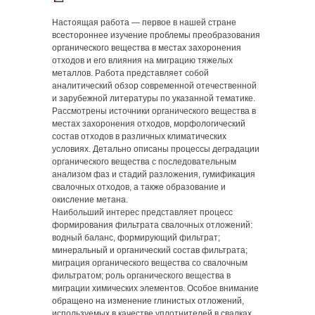
Настоящая работа — первое в нашей стране
всестороннее изучение проблемы преобразования
органического вещества в местах захоронения
отходов и его влияния на миграцию тяжелых
металлов. Работа представляет собой
аналитический обзор современной отечественной
и зарубежной литературы по указанной тематике.
Рассмотрены источники органического вещества в
местах захоронения отходов, морфологический
состав отходов в различных климатических
условиях. Детально описаны процессы деградации
органического вещества с последовательным
анализом фаз и стадий разложения, гумификация
свалочных отходов, а также образование и
окисление метана.
Наибольший интерес представляет процесс
формирования фильтрата свалочных отложений:
водный баланс, формирующий фильтрат;
минеральный и органический состав фильтрата;
миграция органического вещества со свалочным
фильтратом; роль органического вещества в
миграции химических элементов. Особое внимание
обращено на изменение глинистых отложений,
используемых в качестве уплотнителей в свалках,