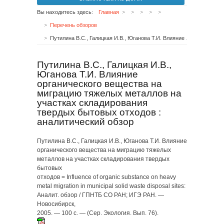
Вы находитесь здесь:
Главная
Перечень обзоров
Путилина В.С., Галицкая И.В., Юганова Т.И. Влияние органического вещества на миграцию тяжелых металлов на участках складирования твердых бытовых отходов : аналитический обзор
Путилина В.С., Галицкая И.В.,
Юганова Т.И. Влияние
органического вещества на
миграцию тяжелых металлов на
участках складирования
твердых бытовых отходов :
аналитический обзор
Путилина В.С., Галицкая И.В., Юганова Т.И. Влияние
органического вещества на миграцию тяжелых
металлов на участках складирования твердых
бытовых
отходов = Influence of organic substance on heavy
metal migration in municipal solid waste disposal sites:
Аналит. обзор / ГПНТБ СО РАН; ИГЭ РАН. —
Новосибирск,
2005. — 100 с. — (Сер. Экология. Вып. 76).