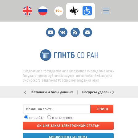
12+
Youtube
ВКонтакте
RSS
E-
mail
подписка
Федеральное государственное бюджетное учреждение науки
Государственная публичная научно-техническая библиотека
Сибирского отделения Российской академии наук
Каталоги и базы данных
Ресурсы удаленного доступа
на сайте
в каталогах
ON-LINE ЗАКАЗ ЭЛЕКТРОННОЙ СТАТЬИ
БИБЛИОТЕКА ИЗ ДОМА