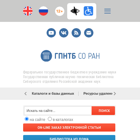
12+
Youtube
ВКонтакте
RSS
E-
mail
подписка
Федеральное государственное бюджетное учреждение науки
Государственная публичная научно-техническая библиотека
Сибирского отделения Российской академии наук
Каталоги и базы данных
Ресурсы удаленного доступа
на сайте
в каталогах
ON-LINE ЗАКАЗ ЭЛЕКТРОННОЙ СТАТЬИ
БИБЛИОТЕКА ИЗ ДОМА