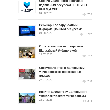
Сервис удалённого доступа к
подписным ресурсам ГПНТБ СО
РАН MyLOFT
04.08.2026
753
Вебинары по зарубежным
информационным ресурсам!
04.08.2026
19712
Стратегическое партнерство с
Шанхайской библиотекой
28.07.2026
273
Сотрудничество с Даляньским
университетом иностранных
языков
27.07.2026
250
Визит в библиотеку Даляньского
технологического университета
24.07.2026
354