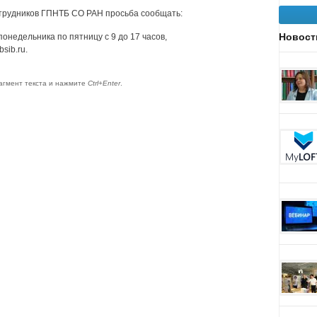
трудников ГПНТБ СО РАН просьба сообщать:
Новост
понедельника по пятницу с 9 до 17 часов,
sib.ru.
агмент текста и нажмите
Ctrl+Enter
.