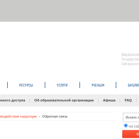
Федерально
Государств
Сибирского
РЕСУРСЫ
УСЛУГИ
УЧЕНЫМ
БИБЛИ
нного доступа
Об образовательной организации
Афиша
FAQ
иводействие коррупции
Обратная связь
на с
O