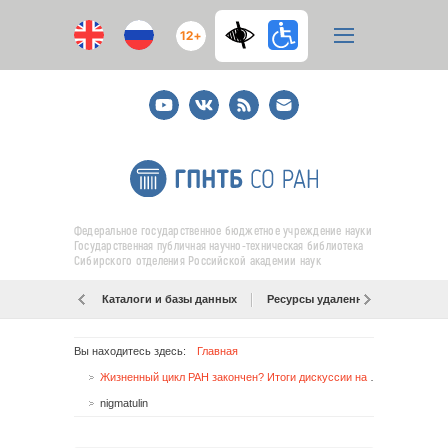
12+
Youtube
ВКонтакте
RSS
E-
mail
подписка
Федеральное государственное бюджетное учреждение науки
Государственная публичная научно-техническая библиотека
Сибирского отделения Российской академии наук
Каталоги и базы данных
Ресурсы удаленного доступа
Вы находитесь здесь:
Главная
Жизненный цикл РАН закончен? Итоги дискуссии на круглом столе в ИА REGNUM
nigmatulin