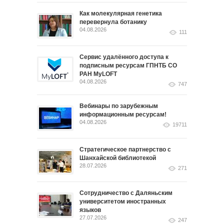
Как молекулярная генетика
перевернула ботанику
04.08.2026
111
Сервис удалённого доступа к
подписным ресурсам ГПНТБ СО
РАН MyLOFT
04.08.2026
747
Вебинары по зарубежным
информационным ресурсам!
04.08.2026
19711
Стратегическое партнерство с
Шанхайской библиотекой
28.07.2026
271
Сотрудничество с Даляньским
университетом иностранных
языков
27.07.2026
247