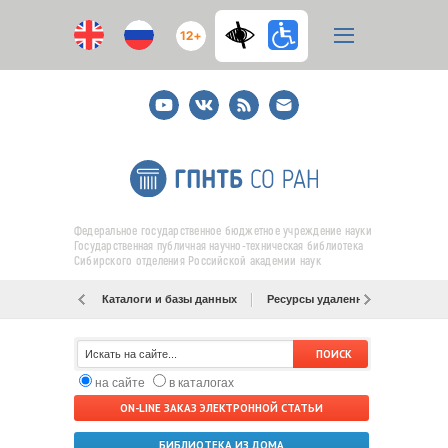
12+
Youtube
ВКонтакте
RSS
E-
mail
подписка
Федеральное государственное бюджетное учреждение науки
Государственная публичная научно-техническая библиотека
Сибирского отделения Российской академии наук
Каталоги и базы данных
Ресурсы удаленного доступа
на сайте
в каталогах
ON-LINE ЗАКАЗ ЭЛЕКТРОННОЙ СТАТЬИ
БИБЛИОТЕКА ИЗ ДОМА