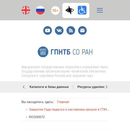
12+
Youtube
ВКонтакте
RSS
E-
mail
подписка
Федеральное государственное бюджетное учреждение науки
Государственная публичная научно-техническая библиотека
Сибирского отделения Российской академии наук
Каталоги и базы данных
Ресурсы удаленного доступа
Вы находитесь здесь:
Главная
Закрытие Года педагога и наставника прошло в ГПНТБ СО РАН
ROS30572