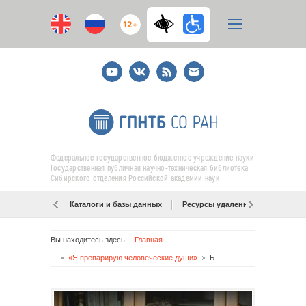
12+
Youtube
ВКонтакте
RSS
E-
mail
подписка
Федеральное государственное бюджетное учреждение науки
Государственная публичная научно-техническая библиотека
Сибирского отделения Российской академии наук
Каталоги и базы данных
Ресурсы удаленного доступа
Вы находитесь здесь:
Главная
«Я препарирую человеческие души»
Б