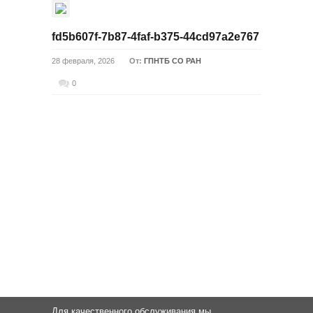
fd5b607f-7b87-4faf-b375-44cd97a2e767
28 февраля, 2026
От:
ГПНТБ СО РАН
0
Для качественного обслуживания мы