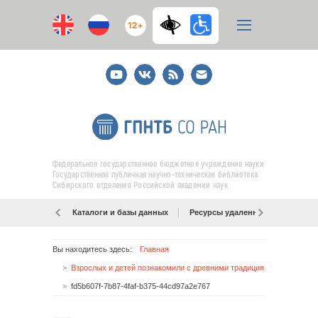
12+
Youtube
ВКонтакте
RSS
E-
mail
подписка
Федеральное государственное бюджетное учреждение науки
Государственная публичная научно-техническая библиотека
Сибирского отделения Российской академии наук
Каталоги и базы данных
Ресурсы удаленного доступа
Вы находитесь здесь:
Главная
Взрослых и детей познакомили с древними традициями
fd5b607f-7b87-4faf-b375-44cd97a2e767