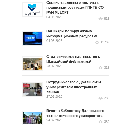
Сервис удалённого доступа к
подписным ресурсам ГПНТБ СО
РАН MyLOFT
04.08.2026
812
Вебинары по зарубежным
информационным ресурсам!
04.08.2026
19762
Стратегическое партнерство с
Шанхайской библиотекой
28.07.2026
318
Сотрудничество с Даляньским
университетом иностранных
языков
27.07.2026
289
Визит в библиотеку Даляньского
технологического университета
24.07.2026
389