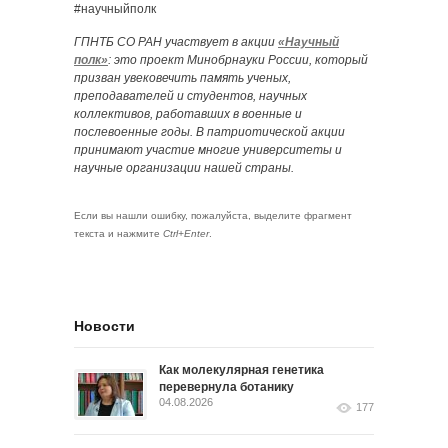
#научныйполк
ГПНТБ СО РАН участвует в акции
«Научный
полк»
: это проект Минобрнауки России, который
призван увековечить память ученых,
преподавателей и студентов, научных
коллективов, работавших в военные и
послевоенные годы. В патриотической акции
принимают участие многие университеты и
научные организации нашей страны.
Если вы нашли ошибку, пожалуйста, выделите фрагмент
текста и нажмите
Ctrl+Enter
.
Новости
Как молекулярная генетика
перевернула ботанику
04.08.2026
177