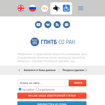
12+
Youtube
ВКонтакте
RSS
E-
mail
подписка
Федеральное государственное бюджетное учреждение науки
Государственная публичная научно-техническая библиотека
Сибирского отделения Российской академии наук
Каталоги и базы данных
Ресурсы удаленного доступа
на сайте
в каталогах
ON-LINE ЗАКАЗ ЭЛЕКТРОННОЙ СТАТЬИ
БИБЛИОТЕКА ИЗ ДОМА