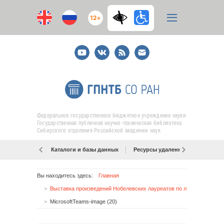
12+
Youtube
ВКонтакте
RSS
E-
mail
подписка
Федеральное государственное бюджетное учреждение науки
Государственная публичная научно-техническая библиотека
Сибирского отделения Российской академии наук
Каталоги и базы данных
Ресурсы удаленного доступа
Вы находитесь здесь:
Главная
Выставка произведений Нобелевских лауреатов по литературе в нашей библиотеке
MicrosoftTeams-image (20)