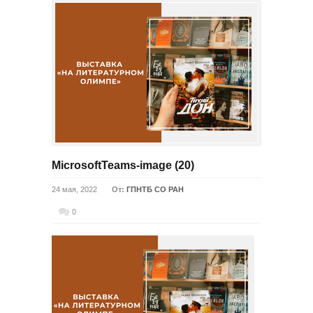
MicrosoftTeams-image (20)
24 мая, 2022
От:
ГПНТБ СО РАН
0