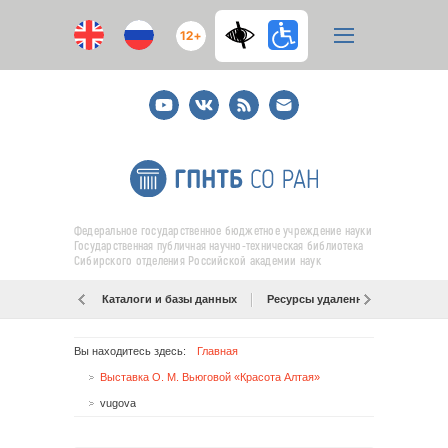
12+
Youtube
ВКонтакте
RSS
E-
mail
подписка
Федеральное государственное бюджетное учреждение науки
Государственная публичная научно-техническая библиотека
Сибирского отделения Российской академии наук
Каталоги и базы данных
Ресурсы удаленного доступа
Вы находитесь здесь:
Главная
Выставка О. М. Вьюговой «Красота Алтая»
vugova