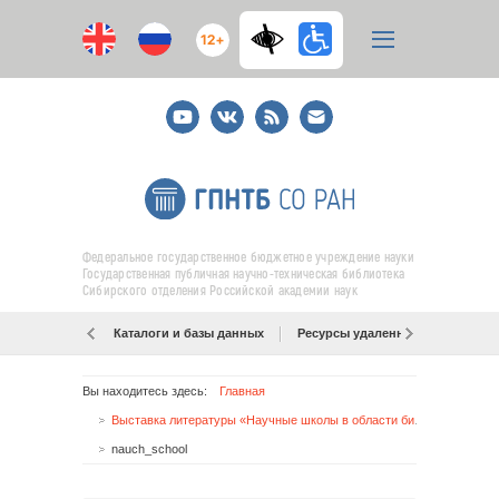
12+
Youtube
ВКонтакте
RSS
E-
mail
подписка
Федеральное государственное бюджетное учреждение науки
Государственная публичная научно-техническая библиотека
Сибирского отделения Российской академии наук
Каталоги и базы данных
Ресурсы удаленного доступа
Вы находитесь здесь:
Главная
Выставка литературы «Научные школы в области библиотековедения, библиографоведения и книговедения»
nauch_school