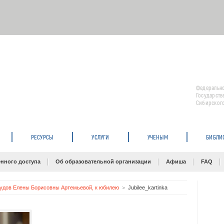
Федерально
Государств
Сибирского
РЕСУРСЫ
УСЛУГИ
УЧЕНЫМ
БИБЛИ
нного доступа
Об образовательной организации
Афиша
FAQ
удов Елены Борисовны Артемьевой, к юбилею
Jubilee_kartinka