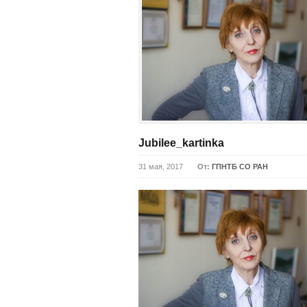
Jubilee_kartinka
31 мая, 2017
От:
ГПНТБ СО РАН