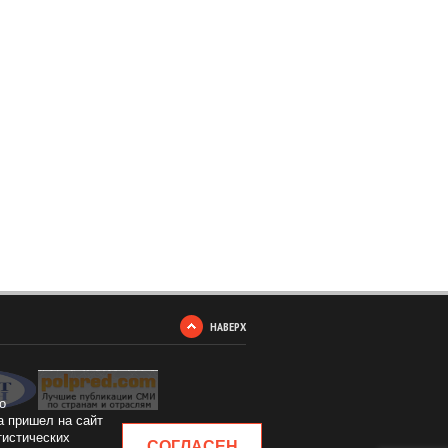
НАВЕРХ
о
а пришел на сайт
тистических
СОГЛАСЕН