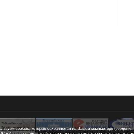
ользуем cookies, которые сохраняются на Вашем компьютере (сведения 
ОС и браузера; тип устройства и разрешение его экрана; источник, откуд