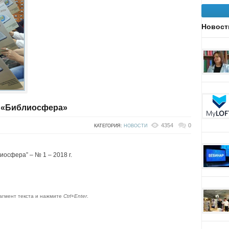
Новост
 «Библиосфера»
4354
0
КАТЕГОРИЯ:
НОВОСТИ
осфера” – № 1 – 2018 г.
агмент текста и нажмите
Ctrl+Enter
.