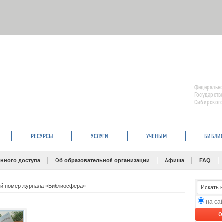
Федерально
Государств
Сибирского
РЕСУРСЫ
УСЛУГИ
УЧЕНЫМ
БИБЛИ
нного доступа
Об образовательной организации
Афиша
FAQ
й номер журнала «Библиосфера»
на с
O