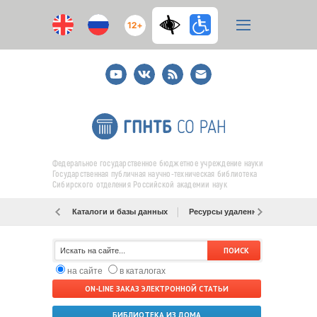
12+
Youtube
ВКонтакте
RSS
E-
mail
подписка
Федеральное государственное бюджетное учреждение науки
Государственная публичная научно-техническая библиотека
Сибирского отделения Российской академии наук
Каталоги и базы данных
Ресурсы удаленного доступа
на сайте
в каталогах
ON-LINE ЗАКАЗ ЭЛЕКТРОННОЙ СТАТЬИ
БИБЛИОТЕКА ИЗ ДОМА