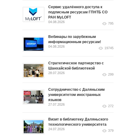
Сервис удалённого доступа к
подписным ресурсам ГПНТБ СО
РАН MyLOFT
04.08.2026
795
Вебинары по зарубежным
информационным ресурсам!
04.08.2026
19745
Стратегическое партнерство с
Шанхайской библиотекой
28.07.2026
299
Сотрудничество с Даляньским
университетом иностранных
языков
27.07.2026
272
Визит в библиотеку Даляньского
технологического университета
24.07.2026
379