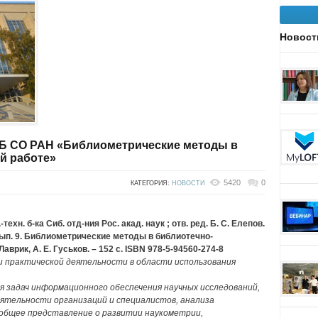
Новост
Б СО РАН «Библиометрические методы в
й работе»
5420
0
КАТЕГОРИЯ:
НОВОСТИ
ехн. б-ка Сиб. отд-ния Рос. акад. наук ; отв. ред. Б. С. Елепов.
Вып. 9. Библиометрические методы в библиотечно-
Лаврик, А. Е. Гуськов. – 152 с. ISBN 978-5-94560-274-8
 практической деятельности в области использования
я задач информационного обеспечения научных исследований,
ятельности организаций и специалистов, анализа
 общее представление о развитии наукометрии,