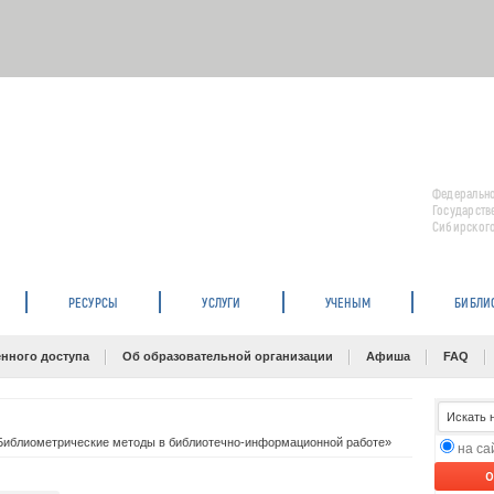
Федерально
Государств
Сибирского
РЕСУРСЫ
УСЛУГИ
УЧЕНЫМ
БИБЛИ
нного доступа
Об образовательной организации
Афиша
FAQ
иблиометрические методы в библиотечно-информационной работе»
на с
O