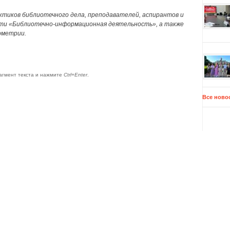
ктиков библиотечного дела, преподавателей, аспирантов и
сти «Библиотечно-информационная деятельность», а также
ометрии.
агмент текста и нажмите
Ctrl+Enter
.
Все ново