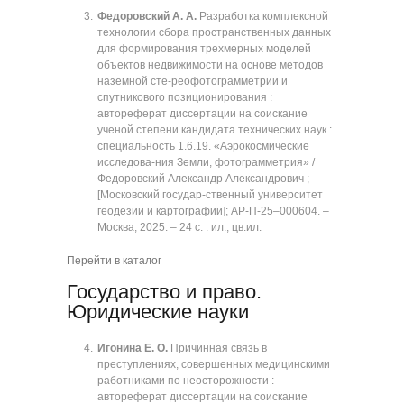
Федоровский А. А.
Разработка комплексной
технологии сбора пространственных данных
для формирования трехмерных моделей
объектов недвижимости на основе методов
наземной сте-реофотограмметрии и
спутникового позиционирования :
автореферат диссертации на соискание
ученой степени кандидата технических наук :
специальность 1.6.19. «Аэрокосмические
исследова-ния Земли, фотограмметрия» /
Федоровский Александр Александрович ;
[Московский государ-ственный университет
геодезии и картографии]; АР-П-25‒000604. ‒
Москва, 2025. ‒ 24 с. : ил., цв.ил.
Перейти в каталог
Государство и право.
Юридические науки
Игонина Е. О.
Причинная связь в
преступлениях, совершенных медицинскими
работниками по неосторожности :
автореферат диссертации на соискание