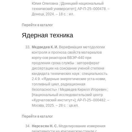
Юлия Олеговна ; [Донецкий национальный
технический университет]; АР-П-25‒000478. ‒
Донецк, 2024. ‒ 18 с. : ил.
Перейти в каталог
Ядерная техника
Медведев К. И.
Верификация методологии
контроля и прогноза свойств материалов
корпу-сов реакторов ВВЭР-440 при
продлении срока службы : автореферат
диссертации на соискание ученой степени
кандидата технических наук : специальность
2.4.9. «Ядерные энергетические уста-новки,
топливный цикл, радиационная
безопасность» / Медведев Кирилл Игоревич ;
[Национальный исследовательский центр
«Курчатовский институт»]; АР-П-25‒000482. ‒
Москва, 2025. ‒ 28 с. : цв.ил.
Перейти в каталог
Нерсесян Н. С.
Моделирование измерения
реактивности на критическом стенде с