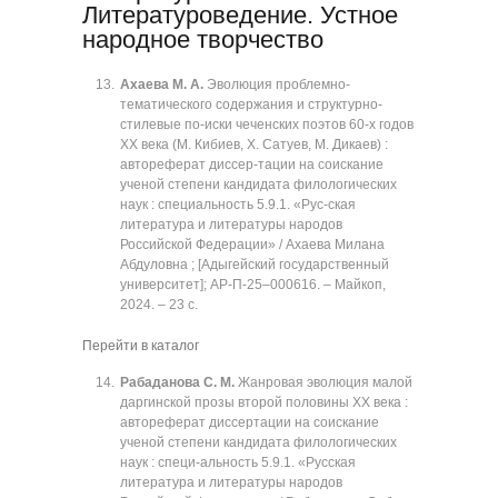
Литературоведение. Устное
народное творчество
Ахаева М. А.
Эволюция проблемно-
тематического содержания и структурно-
стилевые по-иски чеченских поэтов 60-х годов
XX века (М. Кибиев, Х. Сатуев, М. Дикаев) :
автореферат диссер-тации на соискание
ученой степени кандидата филологических
наук : специальность 5.9.1. «Рус-ская
литература и литературы народов
Российской Федерации» / Ахаева Милана
Абдуловна ; [Адыгейский государственный
университет]; АР-П-25‒000616. ‒ Майкоп,
2024. ‒ 23 с.
Перейти в каталог
Рабаданова С. М.
Жанровая эволюция малой
даргинской прозы второй половины XX века :
автореферат диссертации на соискание
ученой степени кандидата филологических
наук : специ-альность 5.9.1. «Русская
литература и литературы народов