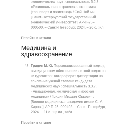
экономических наук : специальность 5.2.3.
«Региональная и отраслевая экономика
(транспорт и логистика)» / Сюй Най-мин ;
[Санкт-Петербургский государственный
экономический университет]; АР-П-25‒
000500. ‒ Санкт-Петербург, 2024. ‒ 20 с. : ил.
Перейти в каталог
Медицина и
здравоохранение
Гридин М. Ю.
Персонализированный подход
в медицинском обеспечении летной подготов-
ки курсантов : автореферат диссертации на
соискание ученой степени кандидата
медицинских наук : специальность 3.3.7.
«Авиационная, космическая и морская
медицина» / Гридин Михаил Юрьевич ;
[Военно-медицинская академия имени С. М.
Кирова]; АР-П-25‒000493. ‒ Санкт-Петербург,
2024. ‒ 21 с. : цв.ил., табл.
Перейти в каталог