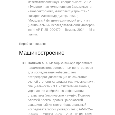
математических наук : специальность 2.2.2.
«Электронная компонентная база микро- и
наноэлектроники, квантовых устройств» /
Писарев Александр Дмитри-евич ;
[Московский физико-технический институт
(национальный исследовательский универси-
тет)]; АР-П-25‒000479. ‒ Тюмень, 2024. ‒ 45 с.
: цв.ил.
Перейти в каталог
Машиностроение
Поляков А. А.
Методика выбора проектных
параметров гиперскоростных пенетраторов
для исследования небесных тел :
автореферат диссертации на соискание
ученой степени кандидата технических наук :
специальность 2.3.1. «Системный анализ,
управление и обработка информации,
статистика (технические науки)» / Поляков
Алексей Александрович ; [Московский
авиационный ин-ститут (национальный
исследовательский университет)]; АР-П-25‒
000487. ‒ Москва, 2024. ‒ 23 с. : цв.ил., табл.