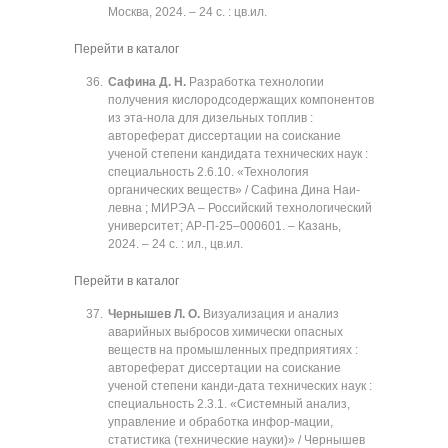
Москва, 2024. ‒ 24 с. : цв.ил.
Перейти в каталог
Сафина Д. Н.
Разработка технологии
получения кислородсодержащих компонентов
из эта-нола для дизельных топлив :
автореферат диссертации на соискание
ученой степени кандидата технических наук :
специальность 2.6.10. «Технология
органических веществ» / Сафина Дина Наи-
левна ; МИРЭА ‒ Российский технологический
университет; АР-П-25‒000601. ‒ Казань,
2024. ‒ 24 с. : ил., цв.ил.
Перейти в каталог
Чернышев Л. О.
Визуализация и анализ
аварийных выбросов химически опасных
веществ на промышленных предприятиях :
автореферат диссертации на соискание
ученой степени канди-дата технических наук :
специальность 2.3.1. «Системный анализ,
управление и обработка инфор-мации,
статистика (технические науки)» / Чернышев