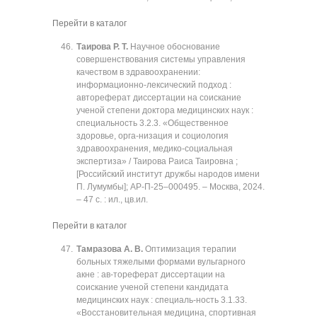
Перейти в каталог
Таирова Р. Т.
Научное обоснование
совершенствования системы управления
качеством в здравоохранении:
информационно-лексический подход :
автореферат диссертации на соискание
ученой степени доктора медицинских наук :
специальность 3.2.3. «Общественное
здоровье, орга-низация и социология
здравоохранения, медико-социальная
экспертиза» / Таирова Раиса Таировна ;
[Российский институт дружбы народов имени
П. Лумумбы]; АР-П-25‒000495. ‒ Москва, 2024.
‒ 47 с. : ил., цв.ил.
Перейти в каталог
Тамразова А. В.
Оптимизация терапии
больных тяжелыми формами вульгарного
акне : ав-тореферат диссертации на
соискание ученой степени кандидата
медицинских наук : специаль-ность 3.1.33.
«Восстановительная медицина, спортивная