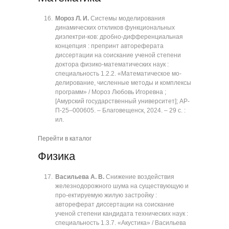
Мороз Л. И.
Системы моделирования
динамических откликов функциональных
диэлектри-ков: дробно-дифференциальная
концепция : препринт автореферата
диссертации на соискание ученой степени
доктора физико-математических наук :
специальность 1.2.2. «Математическое мо-
делирование, численные методы и комплексы
программ» / Мороз Любовь Игоревна ;
[Амурский государственный университет]; АР-
П-25‒000605. ‒ Благовещенск, 2024. ‒ 29 с. :
ил.
Перейти в каталог
Физика
Васильева А. В.
Снижение воздействия
железнодорожного шума на существующую и
про-ектируемую жилую застройку :
автореферат диссертации на соискание
ученой степени кандидата технических наук :
специальность 1.3.7. «Акустика» / Васильева