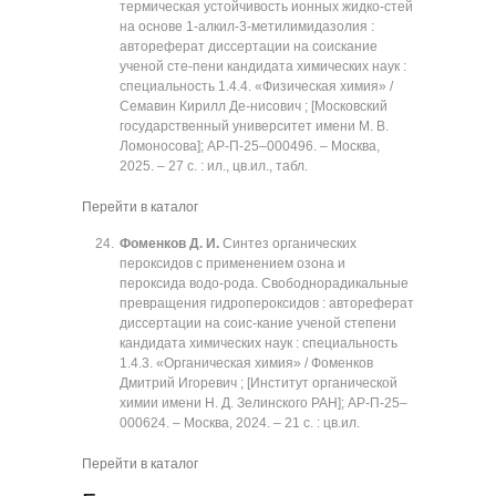
термическая устойчивость ионных жидко-стей
на основе 1-алкил-3-метилимидазолия :
автореферат диссертации на соискание
ученой сте-пени кандидата химических наук :
специальность 1.4.4. «Физическая химия» /
Семавин Кирилл Де-нисович ; [Московский
государственный университет имени М. В.
Ломоносова]; АР-П-25‒000496. ‒ Москва,
2025. ‒ 27 с. : ил., цв.ил., табл.
Перейти в каталог
Фоменков Д. И.
Синтез органических
пероксидов с применением озона и
пероксида водо-рода. Свободнорадикальные
превращения гидропероксидов : автореферат
диссертации на соис-кание ученой степени
кандидата химических наук : специальность
1.4.3. «Органическая химия» / Фоменков
Дмитрий Игоревич ; [Институт органической
химии имени Н. Д. Зелинского РАН]; АР-П-25‒
000624. ‒ Москва, 2024. ‒ 21 с. : цв.ил.
Перейти в каталог