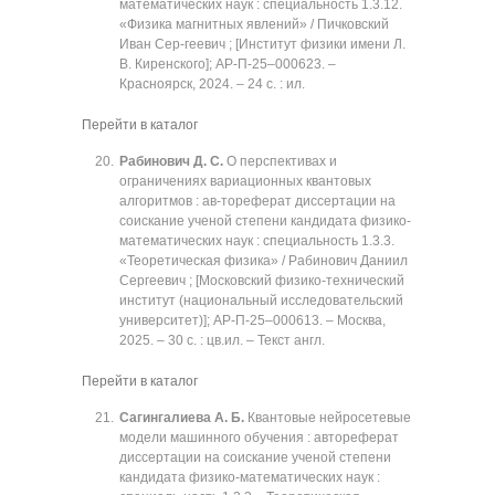
математических наук : специальность 1.3.12.
«Физика магнитных явлений» / Пичковский
Иван Сер-геевич ; [Институт физики имени Л.
В. Киренского]; АР-П-25‒000623. ‒
Красноярск, 2024. ‒ 24 с. : ил.
Перейти в каталог
Рабинович Д. С.
О перспективах и
ограничениях вариационных квантовых
алгоритмов : ав-тореферат диссертации на
соискание ученой степени кандидата физико-
математических наук : специальность 1.3.3.
«Теоретическая физика» / Рабинович Даниил
Сергеевич ; [Московский физико-технический
институт (национальный исследовательский
университет)]; АР-П-25‒000613. ‒ Москва,
2025. ‒ 30 с. : цв.ил. ‒ Текст англ.
Перейти в каталог
Сагингалиева А. Б.
Квантовые нейросетевые
модели машинного обучения : автореферат
диссертации на соискание ученой степени
кандидата физико-математических наук :