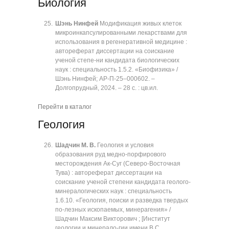
Биология
Шэнь Нинфей
Модификация живых клеток
микроинкапсулированными лекарствами для
использования в регенеративной медицине :
автореферат диссертации на соискание
ученой степе-ни кандидата биологических
наук : специальность 1.5.2. «Биофизика» /
Шэнь Нинфей; АР-П-25‒000602. ‒
Долгопрудный, 2024. ‒ 28 с. : цв.ил.
Перейти в каталог
Геология
Шадчин М. В.
Геология и условия
образования руд медно-порфирового
месторождения Ак-Суг (Северо-Восточная
Тува) : автореферат диссертации на
соискание ученой степени кандидата геолого-
минералогических наук : специальность
1.6.10. «Геология, поиски и разведка твердых
по-лезных ископаемых, минерагения» /
Шадчин Максим Викторович ; [Институт
геологии и минерало-гии имени В.С.