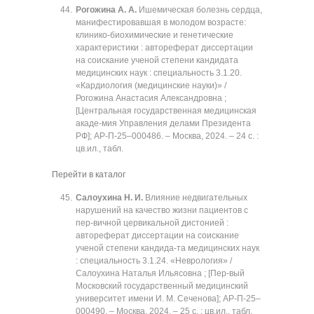
Рогожина А. А.
Ишемическая болезнь сердца,
манифестировавшая в молодом возрасте:
клинико-биохимические и генетические
характеристики : автореферат диссертации
на соискание ученой степени кандидата
медицинских наук : специальность 3.1.20.
«Кардиология (медицинские науки)» /
Рогожина Анастасия Александровна ;
[Центральная государственная медицинская
акаде-мия Управления делами Президента
РФ]; АР-П-25‒000486. ‒ Москва, 2024. ‒ 24 с. :
цв.ил., табл.
Перейти в каталог
Салоухина Н. И.
Влияние недвигательных
нарушений на качество жизни пациентов с
пер-вичной цервикальной дистонией :
автореферат диссертации на соискание
ученой степени кандида-та медицинских наук
: специальность 3.1.24. «Неврология» /
Салоухина Наталья Ильясовна ; [Пер-вый
Московский государственный медицинский
университет имени И. М. Сеченова]; АР-П-25‒
000490. ‒ Москва, 2024. ‒ 25 с. : цв.ил., табл.