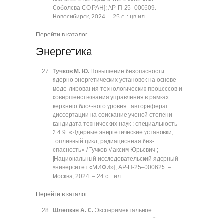
Соболева СО РАН]; АР-П-25‒000609. ‒
Новосибирск, 2024. ‒ 25 с. : цв.ил.
Перейти в каталог
Энергетика
Тучков М. Ю.
Повышение безопасности
ядерно-энергетических установок на основе
моде-лирования технологических процессов и
совершенствования управления в рамках
верхнего блоч-ного уровня : автореферат
диссертации на соискание ученой степени
кандидата технических наук : специальность
2.4.9. «Ядерные энергетические установки,
топливный цикл, радиационная без-
опасность» / Тучков Максим Юрьевич ;
[Национальный исследовательский ядерный
университет «МИФИ»]; АР-П-25‒000625. ‒
Москва, 2024. ‒ 24 с. : ил.
Перейти в каталог
Шлепкин А. С.
Экспериментальное