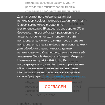
медицина, лечебная физкультура, ку-
рортология и физиотерапия, медико-
социальная реабилитация (медицинские
науки)» ; специаль-ность 3.1.23.
Для качественного обслуживания мы
«Дерматовенерология (медицинские науки)» /
используем cookies, которые сохраняются на
Тамразова Анаит Вардановна ; [Россий-ский
Вашем компьютере (сведения о
научный центр хирургии имени Б. В.
местоположении; IP-адрес; язык, версия ОС и
браузера; тип устройства и разрешение его
Петровского]; АР-П-25‒000492. ‒ Москва,
экрана; источник, откуда пришел на сайт
2024. ‒ 24 с. : цв. ил.
пользователь; какие страницы просматривает
пользователь; эта же информация используется
Перейти в каталог
для обработки статистических данных
использования сайта посредством систем веб-
Шэнь Тяньи
Наноалмаз содержащие
аналитики Google Analytics и Яндекс.Метрика).
покрытия ксеногенных биологических
Нажимая кнопку «СОГЛАСЕН», Вы
протезов кла-панов сердца: получение и
подтверждаете то, что Вы проинформированы
анализ с помощью меченных тритием
об использовании cookies на нашем сайте.
веществ : автореферат диссертации на
Отключить cookies Вы можете в настройках
соискание ученой степени кандидата
своего браузера.
Политика конфиденциальности
.
химических наук : специальность 1.4.13.
«Радиохи-мия» / Шэнь Тяньи ; [Московский
СОГЛАСЕН
государственный университет имени М. В.
Ломоносова]; АР-П-25‒000498. ‒ Москва,
2025. ‒ 25 с. : ил., табл.
Перейти в каталог