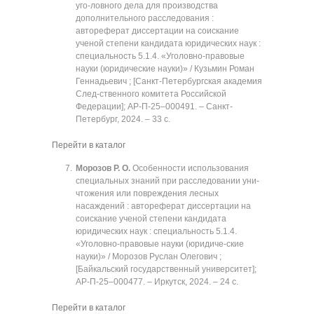
уго-ловного дела для производства
дополнительного расследования :
автореферат диссертации на соискание
ученой степени кандидата юридических наук :
специальность 5.1.4. «Уголовно-правовые
науки (юридические науки)» / Кузьмин Роман
Геннадьевич ; [Санкт-Петербургская академия
След-ственного комитета Российской
Федерации]; АР-П-25‒000491. ‒ Санкт-
Петербург, 2024. ‒ 33 с.
Перейти в каталог
Морозов Р. О.
Особенности использования
специальных знаний при расследовании уни-
чтожения или повреждения лесных
насаждений : автореферат диссертации на
соискание ученой степени кандидата
юридических наук : специальность 5.1.4.
«Уголовно-правовые науки (юридиче-ские
науки)» / Морозов Руслан Олегович ;
[Байкальский государственный университет];
АР-П-25‒000477. ‒ Иркутск, 2024. ‒ 24 с.
Перейти в каталог