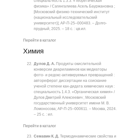
специаль-ность 1.3.3. «Теоретическая
физика» / Сагингалиева Асель Бауржановна ;
[Московский физико-технический институт
(национальный исследовательский
университет)]; АР-П-25‒000483. ‒ Долго-
прудный, 2025. ‒ 18 с. : цв.ил.
Перейти в каталог
Химия
Дулов Д. А.
Продукты окислительной
конверсии диариламинов как медиаторы
фото- и редокс-активируемых превращений :
автореферат диссертации на соискание
ученой степени кан-дидата химических наук :
специальность 1.4.3. «Органическая химия» /
Дулов Дмитрий Алексеевич ; Московский
государственный университет имени М. В.
Ломоносова; АР-П-25‒000611. ‒ Москва, 2024.
‒ 25 с. : ил.
Перейти в каталог
Семавин К. Д.
Термодинамические свойства и