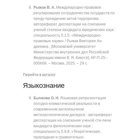
Рыжак В. А.
Международно-правовое
регулирование сотрудничества государств по
преду-преждению актов терроризма :
автореферат диссертации на соискание
ученой степени кандидата юридических наук :
специальность 5.1.5. «Международно-
правовые науки» / Рыжак Виктория Ан-
дреевна ; [Московский университет
Министерства внутренних дел Российской
Федерации имени В. Я. Кикотя]; АР-П-25‒
000606. ‒ Москва, 2025. ‒ 29 с.
Перейти в каталог
Языкознание
Бычкова О. Н.
Языковая репрезентация
погодно-климатической реальности в
современном англоязычном
метеорологическом дискурсе : автореферат
диссертации на соискание ученой сте-пени
кандидата филологических наук :
специальность 5.9.8. «Теоретическая,
прикладная и сравнительно-