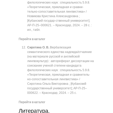
филологических наук : специальность 5.9.8.
«Теоретическая, прикладная и сравни-
тельно-сопоставительная лингвистика» /
Новикова Кристина Александровна ;
[Кубанский государ-ственный университет];
АР-П-25‒000621. ‒ Краснодар, 2024. ‒ 28 с. :
ил., табл.
Перейти в каталог
Сиротина О. В.
Вербализация
семантического единства надежда/отчаяние
(на материале русской и английской
лингвокультур) : автореферат диссертации на
соискание ученой степени кандидата
филологических наук : специальность 5.9.8.
«Теоретическая, прикладная и сравнитель-
но-сопоставительная лингвистика» /
Сиротина Ольга Викторовна ; [Кубанский
государственный университет]; АР-П-25‒
000622. ‒ Краснодар, 2024. ‒ 25 с.
Перейти в каталог
Литература.