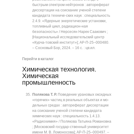
быстрым спектром нейтронов : автореферат
диссертации на соискание ученой степени
кандидата техниче-ских наук : специальность
2.4.9. «Ядерные энергетические установки,
топливный цикл, радиацион-ная
безопасность» / Нерсесян Нарек Саакович ;
[Национальный исследовательский центр
«Курча-товский институт»]; АР-П-25‒000480.
‒ Сосновый Бор, 2024. ‒ 16 с. : цв.ил.
Перейти в каталог
Химическая технология.
Химическая
промышленность
Полякова Т. Р.
Поведение урановых оксидных
«горячих» частиц в реальных объектах и мо-
дельных средах : автореферат диссертации
на соискание ученой степени кандидата
химических наук : специальность 1.4.13.
«Радиохимия» / Полякова Татьяна Романовна
; [Московский государ-ственный университет
имени М. В. Ломоносова]; АР-П-25‒000497. ‒