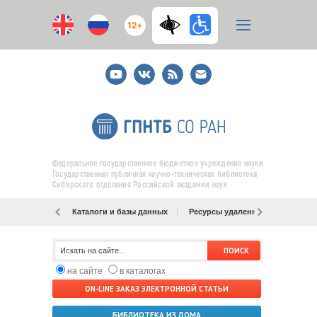
12+
Youtube
ВКонтакте
RSS
E-
mail
подписка
Федеральное государственное бюджетное учреждение науки
Государственная публичная научно-техническая библиотека
Сибирского отделения Российской академии наук
Каталоги и базы данных
Ресурсы удаленного доступа
на сайте
в каталогах
ON-LINE ЗАКАЗ ЭЛЕКТРОННОЙ СТАТЬИ
БИБЛИОТЕКА ИЗ ДОМА