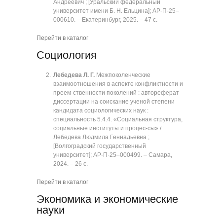
Андреевич ; [Уральский федеральный
университет имени Б. Н. Ельцина]; АР-П-25‒
000610. ‒ Екатеринбург, 2025. ‒ 47 с.
Перейти в каталог
Социология
Лебедева Л. Г.
Межпоколенческие
взаимоотношения в аспекте конфликтности и
преем-ственности поколений : автореферат
диссертации на соискание ученой степени
кандидата социологических наук :
специальность 5.4.4. «Социальная структура,
социальные институты и процес-сы» /
Лебедева Людмила Геннадьевна ;
[Волгоградский государственный
университет]; АР-П-25‒000499. ‒ Самара,
2024. ‒ 26 с.
Перейти в каталог
Экономика и экономические
науки