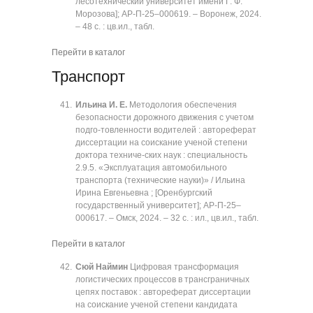
лесотехнический университет имени Г. Ф.
Морозова]; АР-П-25‒000619. ‒ Воронеж, 2024.
‒ 48 с. : цв.ил., табл.
Перейти в каталог
Транспорт
Ильина И. Е.
Методология обеспечения
безопасности дорожного движения с учетом
подго-товленности водителей : автореферат
диссертации на соискание ученой степени
доктора техниче-ских наук : специальность
2.9.5. «Эксплуатация автомобильного
транспорта (технические науки)» / Ильина
Ирина Евгеньевна ; [Оренбургский
государственный университет]; АР-П-25‒
000617. ‒ Омск, 2024. ‒ 32 с. : ил., цв.ил., табл.
Перейти в каталог
Сюй Наймин
Цифровая трансформация
логистических процессов в трансграничных
цепях поставок : автореферат диссертации
на соискание ученой степени кандидата