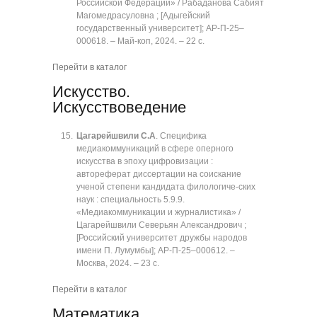
Российской Федерации» / Рабаданова Сабият
Магомедрасуловна ; [Адыгейский
государственный университет]; АР-П-25‒
000618. ‒ Май-коп, 2024. ‒ 22 с.
Перейти в каталог
Искусство.
Искусствоведение
Цагарейшвили С.А
. Специфика
медиакоммуникаций в сфере оперного
искусства в эпоху цифровизации :
автореферат диссертации на соискание
ученой степени кандидата филологиче-ских
наук : специальность 5.9.9.
«Медиакоммуникации и журналистика» /
Цагарейшвили Северьян Александрович ;
[Российский университет дружбы народов
имени П. Лумумбы]; АР-П-25‒000612. ‒
Москва, 2024. ‒ 23 с.
Перейти в каталог
Математика