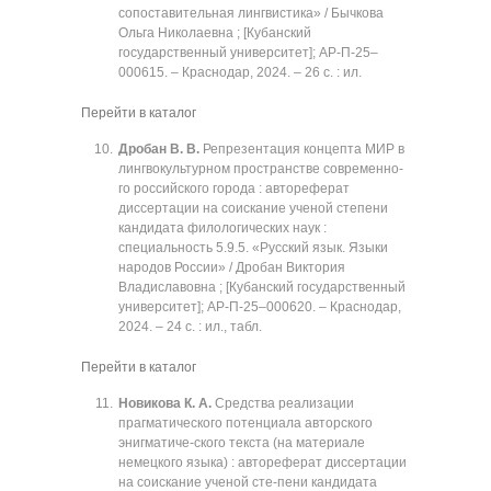
сопоставительная лингвистика» / Бычкова
Ольга Николаевна ; [Кубанский
государственный университет]; АР-П-25‒
000615. ‒ Краснодар, 2024. ‒ 26 с. : ил.
Перейти в каталог
Дробан В. В.
Репрезентация концепта МИР в
лингвокультурном пространстве современно-
го российского города : автореферат
диссертации на соискание ученой степени
кандидата филологических наук :
специальность 5.9.5. «Русский язык. Языки
народов России» / Дробан Виктория
Владиславовна ; [Кубанский государственный
университет]; АР-П-25‒000620. ‒ Краснодар,
2024. ‒ 24 с. : ил., табл.
Перейти в каталог
Новикова К. А.
Средства реализации
прагматического потенциала авторского
энигматиче-ского текста (на материале
немецкого языка) : автореферат диссертации
на соискание ученой сте-пени кандидата