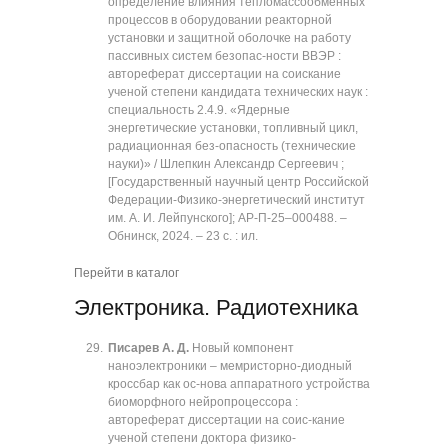
определение влияния тепломассообменных
процессов в оборудовании реакторной
установки и защитной оболочке на работу
пассивных систем безопас-ности ВВЭР :
автореферат диссертации на соискание
ученой степени кандидата технических наук :
специальность 2.4.9. «Ядерные
энергетические установки, топливный цикл,
радиационная без-опасность (технические
науки)» / Шлепкин Александр Сергеевич ;
[Государственный научный центр Российской
Федерации-Физико-энергетический институт
им. А. И. Лейпунского]; АР-П-25‒000488. ‒
Обнинск, 2024. ‒ 23 с. : ил.
Перейти в каталог
Электроника. Радиотехника
Писарев А. Д.
Новый компонент
наноэлектроники ‒ мемристорно-диодный
кроссбар как ос-нова аппаратного устройства
биоморфного нейропроцессора :
автореферат диссертации на соис-кание
ученой степени доктора физико-