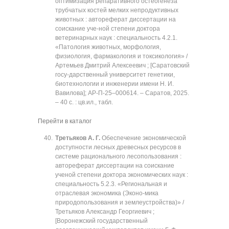
оптимизация репаративного остеогенеза
трубчатых костей мелких непродуктивных
животных : автореферат диссертации на
соискание уче-ной степени доктора
ветеринарных наук : специальность 4.2.1.
«Патология животных, морфология,
физиология, фармакология и токсикология» /
Артемьев Дмитрий Алексеевич ; [Саратовский
госу-дарственный университет генетики,
биотехнологии и инженерии имени Н. И.
Вавилова]; АР-П-25‒000614. ‒ Саратов, 2025.
‒ 40 с. : цв.ил., табл.
Перейти в каталог
Третьяков А. Г.
Обеспечение экономической
доступности лесных древесных ресурсов в
системе рационального лесопользования :
автореферат диссертации на соискание
ученой степени доктора экономических наук :
специальность 5.2.3. «Региональная и
отраслевая экономика (Эконо-мика
природопользования и землеустройства)» /
Третьяков Александр Георгиевич ;
[Воронежский государственный