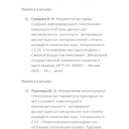
Перейти в каталог
Смирнов В. Н.
Разработка методики
создания информационного обеспечения
навигацион-ной базы данных для
автомобильного транспорта : автореферат
диссертации на соискание ученой степени
кандидата технических наук : специальность
1.6.20. «Геоинформатика, картография» /
Смирнов Владислав Николаевич ; [Московский
государственный университет геодезии и
карто-графии]; АР-П-25‒000607. ‒ Москва,
2025. ‒ 24 с. : цв.ил.
Перейти в каталог
Турулина Ю. О.
Определение рациональных
технологических параметров проходных пе-
чей в условиях изменяющейся
производительности : автореферат
диссертации на соискание уче-ной степени
кандидата технических наук : специальность
2.4.6. «Теоретическая и прикладная теп-
лотехника (технические науки)» / Турулина