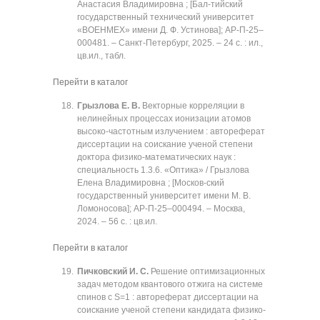
Анастасия Владимировна ; [Бал-тийский
государственный технический университет
«ВОЕНМЕХ» имени Д. Ф. Устинова]; АР-П-25‒
000481. ‒ Санкт-Петербург, 2025. ‒ 24 с. : ил.,
цв.ил., табл.
Перейти в каталог
Грызлова Е. В.
Векторные корреляции в
нелинейных процессах ионизации атомов
высоко-частотным излучением : автореферат
диссертации на соискание ученой степени
доктора физико-математических наук :
специальность 1.3.6. «Оптика» / Грызлова
Елена Владимировна ; [Москов-ский
государственный университет имени М. В.
Ломоносова]; АР-П-25‒000494. ‒ Москва,
2024. ‒ 56 с. : цв.ил.
Перейти в каталог
Пичковский И. С.
Решение оптимизационных
задач методом квантового отжига на системе
спинов с S=1 : автореферат диссертации на
соискание ученой степени кандидата физико-