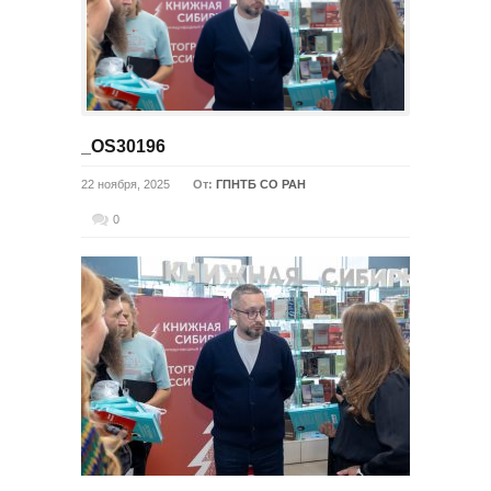
_OS30196
22 ноября, 2025
От:
ГПНТБ СО РАН
0