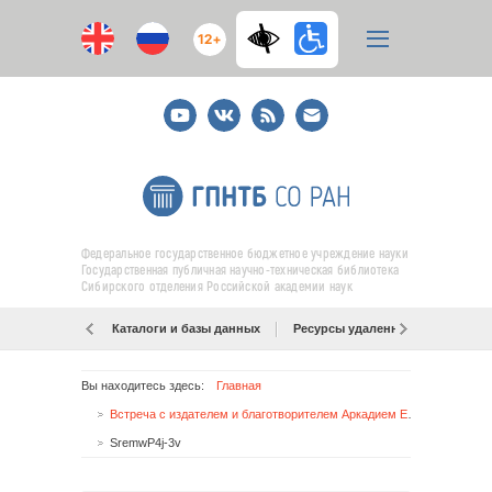
12+
Youtube
ВКонтакте
RSS
E-
mail
подписка
Федеральное государственное бюджетное учреждение науки
Государственная публичная научно-техническая библиотека
Сибирского отделения Российской академии наук
Каталоги и базы данных
Ресурсы удаленного доступа
Вы находитесь здесь:
Главная
Встреча с издателем и благотворителем Аркадием Елфимовым
SremwP4j-3v