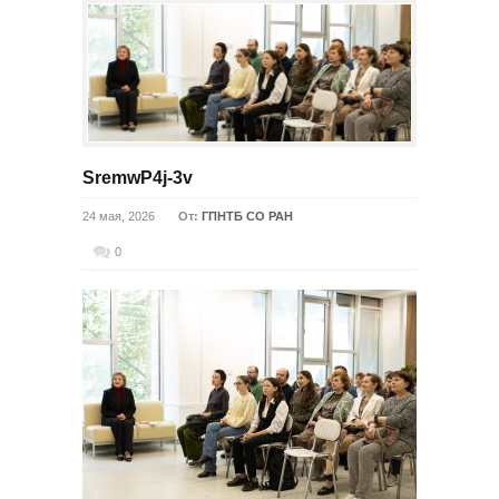
SremwP4j-3v
24 мая, 2026
От:
ГПНТБ СО РАН
0