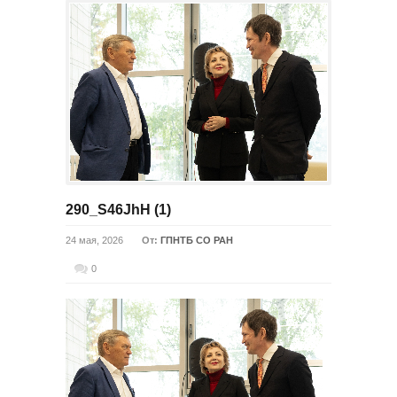
290_S46JhH (1)
24 мая, 2026
От:
ГПНТБ СО РАН
0