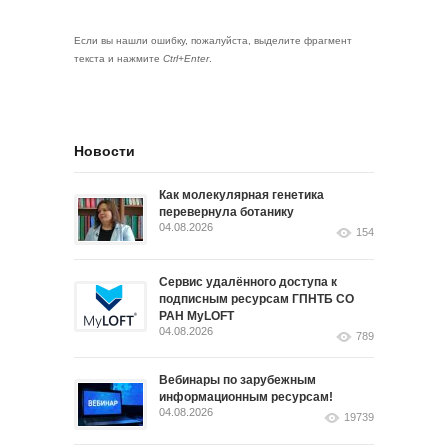
Если вы нашли ошибку, пожалуйста, выделите фрагмент
текста и нажмите
Ctrl+Enter
.
Новости
Как молекулярная генетика
перевернула ботанику
04.08.2026
154
Сервис удалённого доступа к
подписным ресурсам ГПНТБ СО
РАН MyLOFT
04.08.2026
789
Вебинары по зарубежным
информационным ресурсам!
04.08.2026
19739