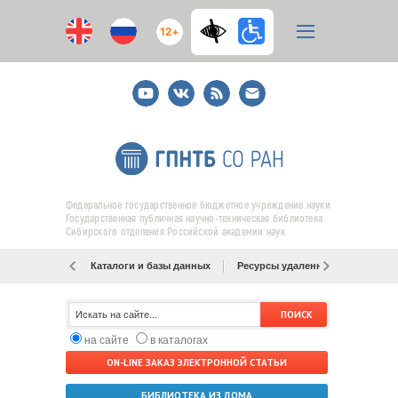
12+
Youtube
ВКонтакте
RSS
E-
mail
подписка
Федеральное государственное бюджетное учреждение науки
Государственная публичная научно-техническая библиотека
Сибирского отделения Российской академии наук
Каталоги и базы данных
Ресурсы удаленного доступа
на сайте
в каталогах
ON-LINE ЗАКАЗ ЭЛЕКТРОННОЙ СТАТЬИ
БИБЛИОТЕКА ИЗ ДОМА