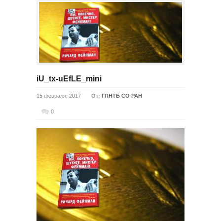
iU_tx-uEfLE_mini
15 февраля, 2017
От:
ГПНТБ СО РАН
0