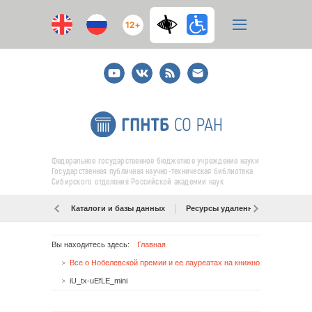
12+
Youtube
ВКонтакте
RSS
E-
mail
подписка
Федеральное государственное бюджетное учреждение науки
Государственная публичная научно-техническая библиотека
Сибирского отделения Российской академии наук
Каталоги и базы данных
Ресурсы удаленного доступа
Вы находитесь здесь:
Главная
Все о Нобелевской премии и ее лауреатах на книжной выставке
iU_tx-uEfLE_mini