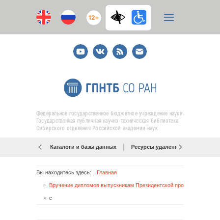
12+
Youtube
ВКонтакте
RSS
E-
mail
подписка
Федеральное государственное бюджетное учреждение науки
Государственная публичная научно-техническая библиотека
Сибирского отделения Российской академии наук
Каталоги и базы данных
Ресурсы удаленного доступа
Вы находитесь здесь:
Главная
Вручение дипломов выпускникам Президентской программы
с