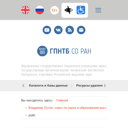
12+
Youtube
ВКонтакте
RSS
E-
mail
подписка
Федеральное государственное бюджетное учреждение науки
Государственная публичная научно-техническая библиотека
Сибирского отделения Российской академии наук
Каталоги и базы данных
Ресурсы удаленного доступа
Вы находитесь здесь:
Главная
Владимир Путин: совет по науке и образованию рассмотрит в конце июня приоритеты для развития науки
putin