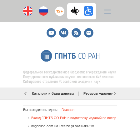
12+
Youtube
ВКонтакте
RSS
E-
mail
подписка
Федеральное государственное бюджетное учреждение науки
Государственная публичная научно-техническая библиотека
Сибирского отделения Российской академии наук
Каталоги и базы данных
Ресурсы удаленного доступа
Вы находитесь здесь:
Главная
Вклад ГПНТБ СО РАН в подготовку изданий по истории региона
imgonline-com-ua-Resize-yLsKS03BRHv