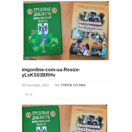
imgonline-com-ua-Resize-
yLsKS03BRHv
28 сентября, 2022
От:
ГПНТБ СО РАН
0