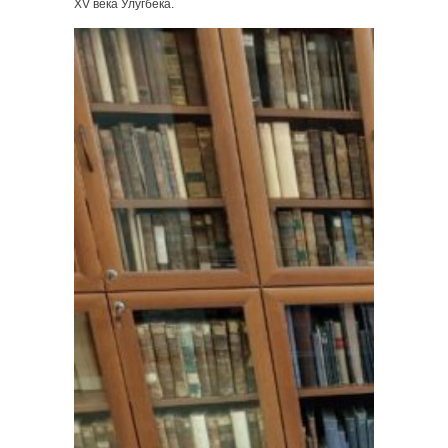
XV века Улугбека.