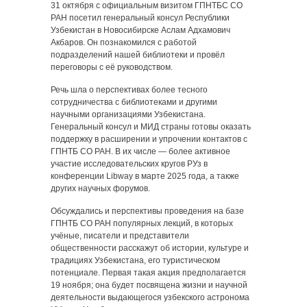
31 октября с официальным визитом ГПНТБС СО
РАН посетил генеральный консул Республики
Узбекистан в Новосибирске Аслам Адхамович
Акбаров. Он познакомился с работой
подразделений нашей библиотеки и провёл
переговоры с её руководством.
Речь шла о перспективах более тесного
сотрудничества с библиотеками и другими
научными организациями Узбекистана.
Генеральный консул и МИД страны готовы оказать
поддержку в расширении и упрочении контактов с
ГПНТБ СО РАН. В их числе — более активное
участие исследовательских кругов РУз в
конференции Libway в марте 2025 года, а также
других научных форумов.
Обсуждались и перспективы проведения на базе
ГПНТБ СО РАН популярных лекций, в которых
учёные, писатели и представители
общественности расскажут об истории, культуре и
традициях Узбекистана, его туристическом
потенциале. Первая такая акция предполагается
19 ноября; она будет посвящена жизни и научной
деятельности выдающегося узбекского астронома