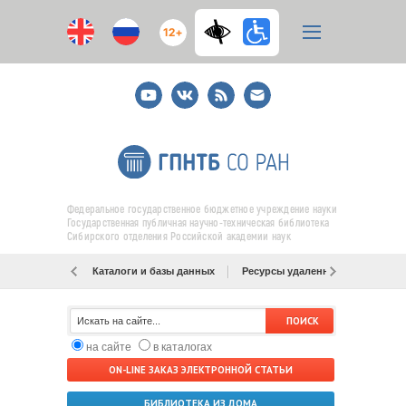
12+
Youtube
ВКонтакте
RSS
E-
mail
подписка
Федеральное государственное бюджетное учреждение науки
Государственная публичная научно-техническая библиотека
Сибирского отделения Российской академии наук
Каталоги и базы данных
Ресурсы удаленного доступа
на сайте
в каталогах
ON-LINE ЗАКАЗ ЭЛЕКТРОННОЙ СТАТЬИ
БИБЛИОТЕКА ИЗ ДОМА