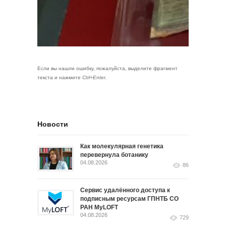
Если вы нашли ошибку, пожалуйста, выделите фрагмент
текста и нажмите
Ctrl+Enter
.
Новости
Как молекулярная генетика
перевернула ботанику
04.08.2026
86
Сервис удалённого доступа к
подписным ресурсам ГПНТБ СО
РАН MyLOFT
04.08.2026
729