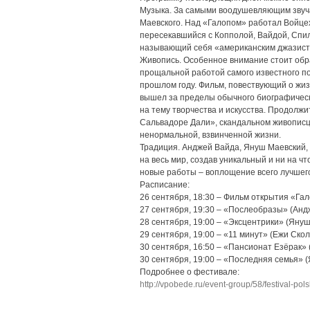
Музыка. За самыми воодушевляющим звуч
Маевского. Над «Галопом» работал Войцех 
пересекавшийся с Копполой, Вайдой, Спи
называющий себя «американским джазисто
Живопись. Особенное внимание стоит обр
прощальной работой самого известного п
прошлом году. Фильм, повествующий о жи
вышел за пределы обычного биографическ
на тему творчества и искусства. Продолж
Сальвадоре Дали», скандальном живописц
ненормальной, взвинченной жизни.
Традиция. Анджей Вайда, Януш Маевский,
на весь мир, создав уникальный и ни на ч
новые работы – воплощение всего лучшего,
Расписание:
26 сентября, 18:30 – Фильм открытия «Га
27 сентября, 19:30 – «Послеобразы» (Анд
28 сентября, 19:00 – «Эксцентрики» (Яну
29 сентября, 19:00 – «11 минут» (Ежи Ско
30 сентября, 16:50 – «Пансионат Езёрак»
30 сентября, 19:00 – «Последняя семья» 
Подробнее о фестивале:
http://vpobede.ru/event-group/58/festival-pol