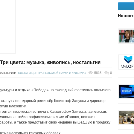
Новост
 Три цвета: музыка, живопись, ностальгия
5815
0
КАТЕГОРИЯ:
НОВОСТИ ЦЕНТРА ПОЛЬСКОЙ НАУКИ И КУЛЬТУРЫ
культуры и отдыха «Победа» на ежегодный фестиваль польского
у станут легендарный режиссёр Кшиштоф Занусси и директор
риуш Клеховски.
тоится творческая встреча с Кшиштофом Занусси, где классик
личном и автобиографическом фильме «Галоп», покажет
 работы, а также представит свою недавно вышедшую в продажу
ть в нескольких ключевых образах: