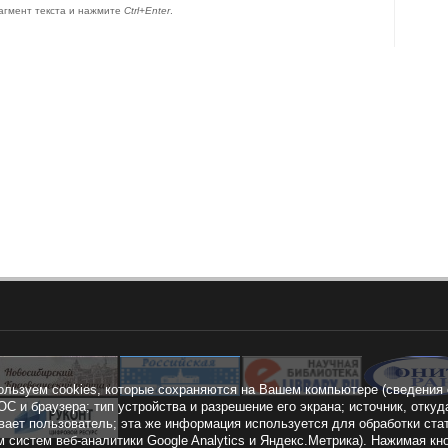
агмент текста и нажмите
Ctrl+Enter
.
ользуем cookies, которые сохраняются на Вашем компьютере (сведения 
ОС и браузера; тип устройства и разрешение его экрана; источник, откуд
вает пользователь; эта же информация используется для обработки ста
 систем веб-аналитики Google Analytics и Яндекс.Метрика). Нажимая 