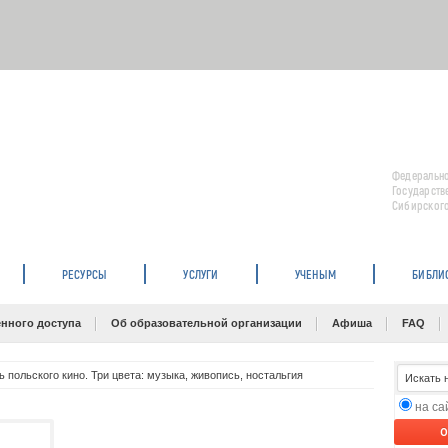
Федерально
Государств
Сибирского
РЕСУРСЫ
УСЛУГИ
УЧЕНЫМ
БИБЛИ
нного доступа
Об образовательной организации
Афиша
FAQ
ь польского кино. Три цвета: музыка, живопись, ностальгия
на с
O