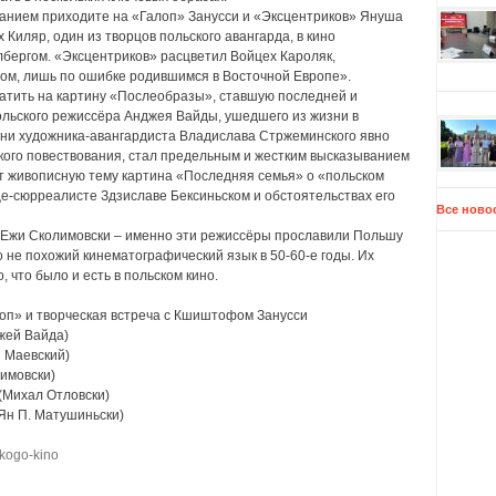
анием приходите на «Галоп» Занусси и «Эксцентриков» Януша
Киляр, один из творцов польского авангарда, в кино
лбергом. «Эксцентриков» расцветил Войцех Кароляк,
м, лишь по ошибке родившимся в Восточной Европе».
атить на картину «Послеобразы», ставшую последней и
ольского режиссёра Анджея Вайды, ушедшего из жизни в
зни художника-авангардиста Владислава Стржеминского явно
ого повествования, стал предельным и жестким высказыванием
ит живописную тему картина «Последняя семья» о «польском
е-сюрреалисте Здзиславе Бексиньском и обстоятельствах его
Все ново
 Ежи Сколимовски – именно эти режиссёры прославили Польшу
то не похожий кинематографический язык в 50-60-е годы. Их
 что было и есть в польском кино.
лоп» и творческая встреча с Кшиштофом Занусси
жей Вайда)
ш Маевский)
лимовски)
 (Михал Отловски)
(Ян П. Матушиньски)
skogo-kino