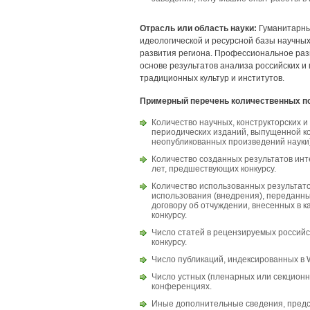
Отрасль или область науки:
Гуманитарны
идеологической и ресурсной базы научных 
развития региона. Профессиональное ра
основе результатов анализа российских 
традиционных культур и институтов.
Примерный перечень количественных по
Количество научных, конструкторских 
периодических изданий, выпущенной ко
неопубликованных произведений науки)
Количество созданных результатов инт
лет, предшествующих конкурсу.
Количество использованных результат
использования (внедрения), переданны
договору об отчуждении, внесенных в к
конкурсу.
Число статей в рецензируемых российс
конкурсу.
Число публикаций, индексированных в W
Число устных (пленарных или секционн
конференциях.
Иные дополнительные сведения, пред