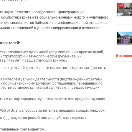
е науки. Тематика исследования: Трансформация
библиотек в контексте социально-экономического и культурного
звитие специалистов библиотечно-информационной отрасли на
и мировых тенденций в условиях цифровизации и изменения
казателей:
и технологических публикаций (опубликованных произведений,
Все ново
нструкторской и технологической документации,
 за пять лет, предшествующих конкурсу
еллектуальной деятельности (патентов, свидетельств) за пять
ов интеллектуальной деятельности (подтвержденных актами
х по лицензионному договору (соглашению), переданных по
ачестве уставного капитала)) за пять лет, предшествующих
ких и международных журналах за пять лет, предшествующих
eb of Science/ Scopus за пять лет, предшествующих конкурсу.
ых) докладов на российских и зарубежных научных
ставленные претендентом.