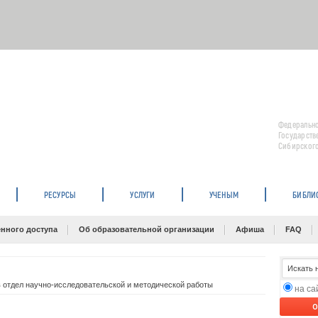
Федерально
Государств
Сибирского
РЕСУРСЫ
УСЛУГИ
УЧЕНЫМ
БИБЛИ
нного доступа
Об образовательной организации
Афиша
FAQ
в отдел научно-исследовательской и методической работы
на с
O