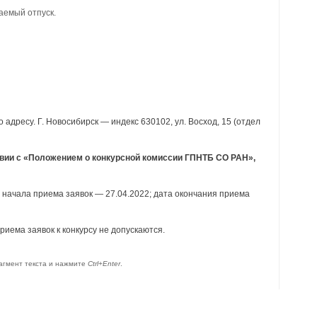
аемый отпуск.
адресу. Г. Новосибирск — индекс 630102, ул. Восход, 15 (отдел
вии с «Положением о конкурсной комиссии ГПНТБ СО РАН»,
а начала приема заявок — 27.04.2022; дата окончания приема
иема заявок к конкурсу не допускаются.
агмент текста и нажмите
Ctrl+Enter
.