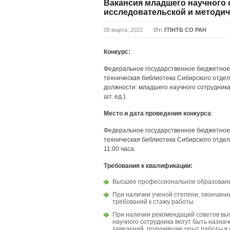
Вакансия младшего научного 
исследовательской и методи
05 марта, 2022
От:
ГПНТБ СО РАН
Конкурс:
Федеральное государственное бюджетное 
техническая библиотека Сибирского отде
должности: младшего научного сотрудника
шт. ед.).
Место и дата проведения конкурса
:
Федеральное государственное бюджетное 
техническая библиотека Сибирского отдел
11:00 часа.
Требования к квалификации:
Высшее профессиональное образование
При наличии ученой степени, окончан
требований к стажу работы.
При наличии рекомендаций советов вы
научного сотрудника могут быть назна
заведений, получившие опыт работы в 