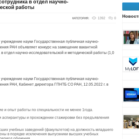
сотрудника в отдел научно-
ческой работы
Новост
1392
0
КАТЕГОРИЯ:
учреждение науки Государственная публичная научно-
ления РАН объявляет конкурс на замещение вакантной
 в отдел научно-исследовательской и методической работы (1,0
учреждение науки Государственная публичная научно-
ения РАН, Кабинет директора ГПНТБ СО РАН, 12.05.2022 г. в
 и опыт работы по специальности не менее 1года.
ии аспирантуры и прохождении стажировки без предъявления
сших учебных заведений (факультетов) на должность младшего
чены в порядке исключения выпускники высших учебных
период обучения.