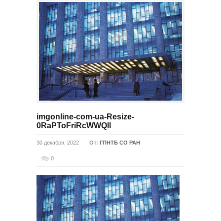
imgonline-com-ua-Resize-
0RaPToFriRcWWQll
30 декабря, 2022
От:
ГПНТБ СО РАН
0