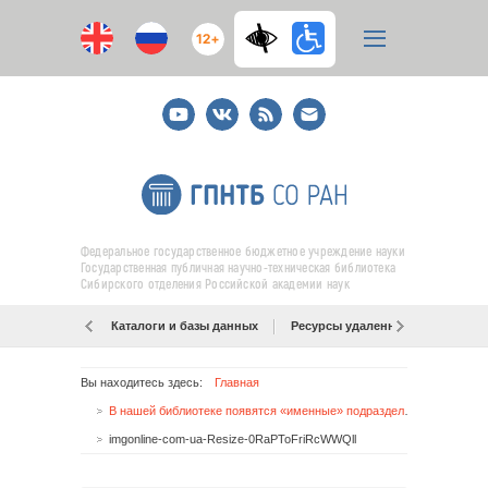
12+
Youtube
ВКонтакте
RSS
E-
mail
подписка
Федеральное государственное бюджетное учреждение науки
Государственная публичная научно-техническая библиотека
Сибирского отделения Российской академии наук
Каталоги и базы данных
Ресурсы удаленного доступа
Вы находитесь здесь:
Главная
В нашей библиотеке появятся «именные» подразделения
imgonline-com-ua-Resize-0RaPToFriRcWWQll