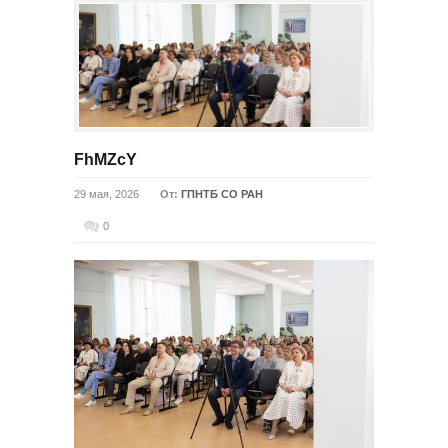
FhMZcY
29 мая, 2026
От:
ГПНТБ СО РАН
0