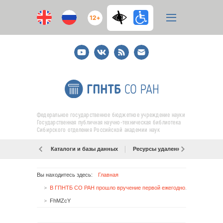
12+
Youtube
ВКонтакте
RSS
E-
mail
подписка
Федеральное государственное бюджетное учреждение науки
Государственная публичная научно-техническая библиотека
Сибирского отделения Российской академии наук
Каталоги и базы данных
Ресурсы удаленного доступа
Вы находитесь здесь:
Главная
В ГПНТБ СО РАН прошло вручение первой ежегодной премии «Библиотечная Ника»
FhMZcY