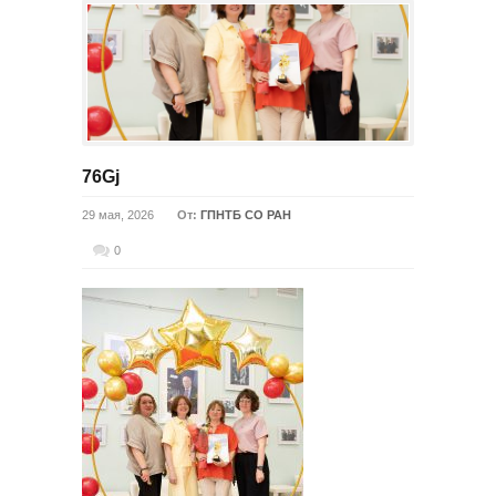
76Gj
29 мая, 2026
От:
ГПНТБ СО РАН
0