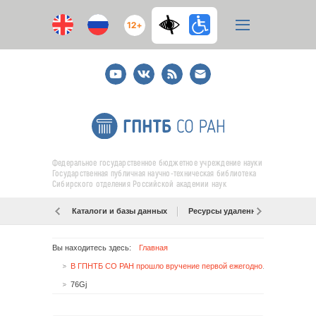
12+
Youtube
ВКонтакте
RSS
E-
mail
подписка
Федеральное государственное бюджетное учреждение науки
Государственная публичная научно-техническая библиотека
Сибирского отделения Российской академии наук
Каталоги и базы данных
Ресурсы удаленного доступа
Вы находитесь здесь:
Главная
В ГПНТБ СО РАН прошло вручение первой ежегодной премии «Библиотечная Ника»
76Gj