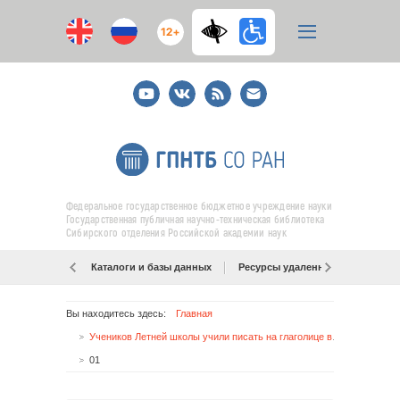
12+
Youtube
ВКонтакте
RSS
E-
mail
подписка
Федеральное государственное бюджетное учреждение науки
Государственная публичная научно-техническая библиотека
Сибирского отделения Российской академии наук
Каталоги и базы данных
Ресурсы удаленного доступа
Вы находитесь здесь:
Главная
Учеников Летней школы учили писать на глаголице в ГПНТБ СО РАН
01