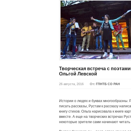
Творческая встреча с поэтам
Ольгой Левской
26 августа, 2016
От:
ГПНТБ СО РАН
Истории о людях и буквах многообразны. 
писать рассказы, Рустам к рассказу напис
книгу стихов. Ольга нарисовала к книге к
вместе. А еще на творческих встречах Ру
некоторые зрители сами начинают читать