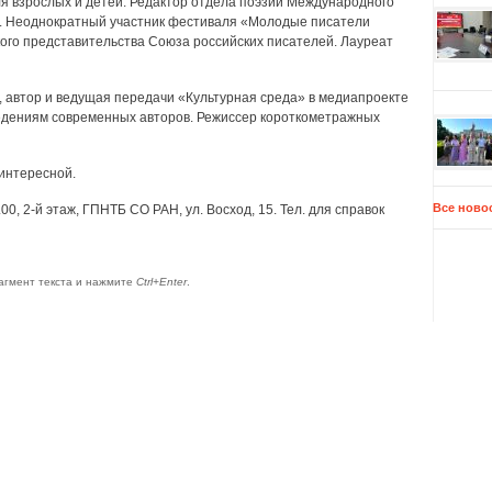
для взрослых и детей. Редактор отдела поэзии Международного
в. Неоднократный участник фестиваля «Молодые писатели
кого представительства Союза российских писателей. Лауреат
т, автор и ведущая передачи «Культурная среда» в медиапроекте
едениям современных авторов. Режиссер короткометражных
интересной.
Все ново
00, 2-й этаж, ГПНТБ СО РАН, ул. Восход, 15. Тел. для справок
агмент текста и нажмите
Ctrl+Enter
.