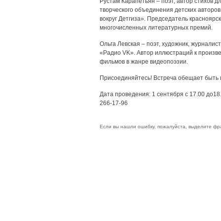
Рустам Карапетьян – поэт, автор стихов 
творческого объединения детских авторо
вокруг Детгиза». Председатель красноярс
многочисленных литературных премий.
Ольга Левская – поэт, художник, журналис
«Радио VK». Автор иллюстраций к произв
фильмов в жанре видеопоэзии.
Присоединяйтесь! Встреча обещает быть 
Дата проведения: 1 сентября с 17.00 до18.
266-17-96
Если вы нашли ошибку, пожалуйста, выделите фр