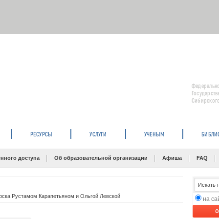
Федерально
Государств
Сибирского
РЕСУРСЫ
УСЛУГИ
УЧЕНЫМ
БИБЛИ
нного доступа
Об образовательной организации
Афиша
FAQ
ярска Рустамом Карапетьяном и Ольгой Левской
на с
O