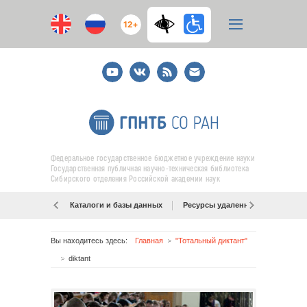
12+
Youtube
ВКонтакте
RSS
E-
mail
подписка
Федеральное государственное бюджетное учреждение науки
Государственная публичная научно-техническая библиотека
Сибирского отделения Российской академии наук
Каталоги и базы данных
Ресурсы удаленного доступа
Вы находитесь здесь:
Главная
"Тотальный диктант"
diktant