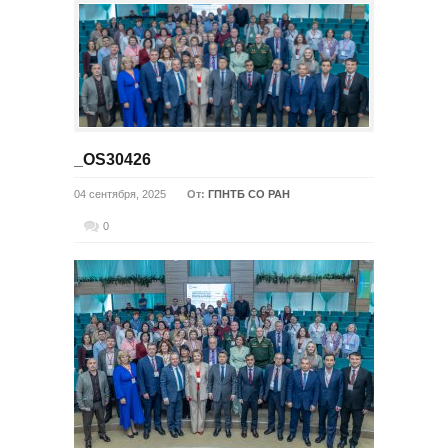
_OS30426
04 сентября, 2025
От:
ГПНТБ СО РАН
0