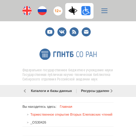
12+
Youtube
ВКонтакте
RSS
E-
mail
подписка
Федеральное государственное бюджетное учреждение науки
Государственная публичная научно-техническая библиотека
Сибирского отделения Российской академии наук
Каталоги и базы данных
Ресурсы удаленного доступа
Вы находитесь здесь:
Главная
Торжественное открытие Вторых Елеповских чтений
_OS30426