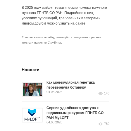
В 2025 году выйдут тематические номера научного
журнала ГПНТБ СО РАН. Подробнее о них,
условиях публикаций, требованиях к авторам и
многом другом можно узнать
на сайте
.
Если вы нашли ошибку, пожалуйста, выделите фрагмент
текста и нажмите
Ctrl+Enter
.
Новости
Как молекулярная генетика
перевернула ботанику
04.08.2026
143
Сервис удалённого доступа к
подписным ресурсам ГПНТБ СО
РАН MyLOFT
04.08.2026
780