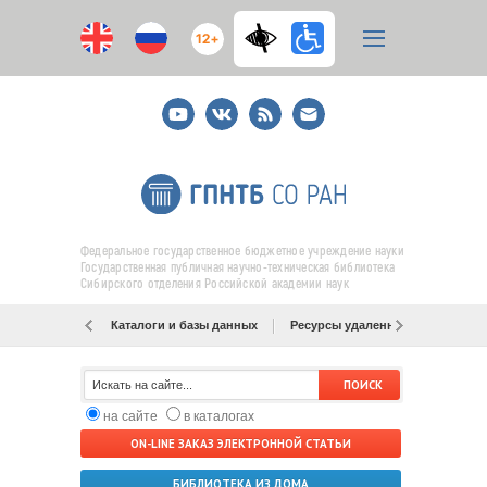
12+
Youtube
ВКонтакте
RSS
E-
mail
подписка
Федеральное государственное бюджетное учреждение науки
Государственная публичная научно-техническая библиотека
Сибирского отделения Российской академии наук
Каталоги и базы данных
Ресурсы удаленного доступа
на сайте
в каталогах
ON-LINE ЗАКАЗ ЭЛЕКТРОННОЙ СТАТЬИ
БИБЛИОТЕКА ИЗ ДОМА