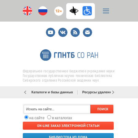
12+
Youtube
ВКонтакте
RSS
E-
mail
подписка
Федеральное государственное бюджетное учреждение науки
Государственная публичная научно-техническая библиотека
Сибирского отделения Российской академии наук
Каталоги и базы данных
Ресурсы удаленного доступа
на сайте
в каталогах
ON-LINE ЗАКАЗ ЭЛЕКТРОННОЙ СТАТЬИ
БИБЛИОТЕКА ИЗ ДОМА