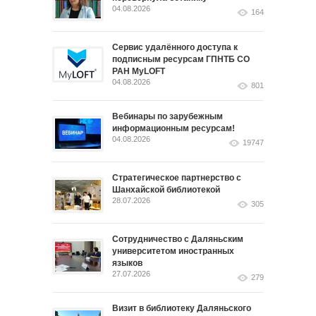
04.08.2026
164
Сервис удалённого доступа к
подписным ресурсам ГПНТБ СО
РАН MyLOFT
04.08.2026
801
Вебинары по зарубежным
информационным ресурсам!
04.08.2026
19747
Стратегическое партнерство с
Шанхайской библиотекой
28.07.2026
305
Сотрудничество с Даляньским
университетом иностранных
языков
27.07.2026
279
Визит в библиотеку Даляньского