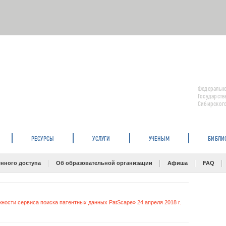
Федерально
Государств
Сибирского
РЕСУРСЫ
УСЛУГИ
УЧЕНЫМ
БИБЛИ
нного доступа
Об образовательной организации
Афиша
FAQ
ости сервиса поиска патентных данных PatScape» 24 апреля 2018 г.