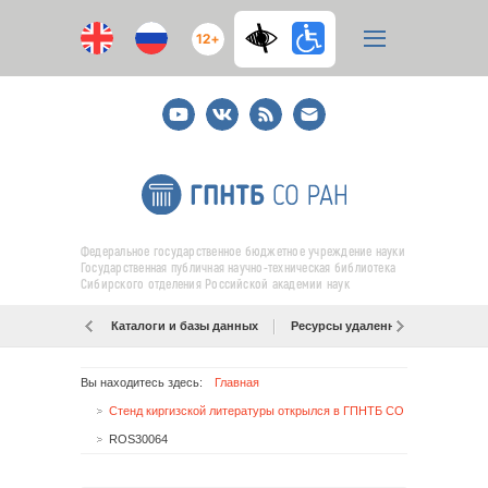
12+
Youtube
ВКонтакте
RSS
E-
mail
подписка
Федеральное государственное бюджетное учреждение науки
Государственная публичная научно-техническая библиотека
Сибирского отделения Российской академии наук
Каталоги и базы данных
Ресурсы удаленного доступа
Вы находитесь здесь:
Главная
Стенд киргизской литературы открылся в ГПНТБ СО РАН
ROS30064