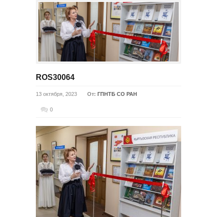
ROS30064
13 октября, 2023
От:
ГПНТБ СО РАН
0